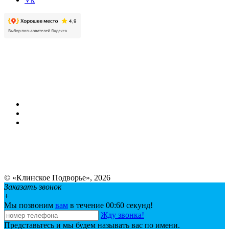
© «Клинское Подворье», 2026
Заказать звонок
+
Мы позвоним
вам
в течение 00:
60
секунд!
Жду звонка!
Представьтесь и мы будем называть вас по имени.