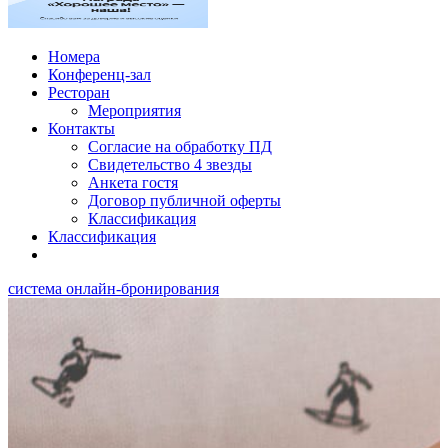
Номера
Конференц-зал
Ресторан
Мероприятия
Контакты
Согласие на обработку ПД
Свидетельство 4 звезды
Анкета гостя
Договор публичной оферты
Классификация
Классификация
система онлайн-бронирования