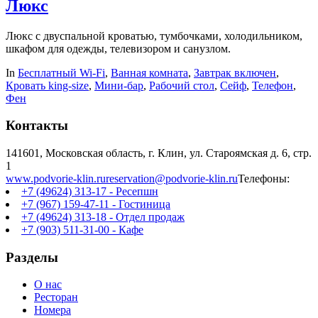
Люкс
Люкс с двуспальной кроватью, тумбочками, холодильником,
шкафом для одежды, телевизором и санузлом.
In
Бесплатный Wi-Fi
,
Ванная комната
,
Завтрак включен
,
Кровать king-size
,
Мини-бар
,
Рабочий стол
,
Сейф
,
Телефон
,
Фен
Контакты
141601, Московская область, г. Клин, ул. Староямская д. 6, стр.
1
www.podvorie-klin.ru
reservation@podvorie-klin.ru
Телефоны:
+7 (49624) 313-17 - Ресепшн
+7 (967) 159-47-11 - Гостиница
+7 (49624) 313-18 - Отдел продаж
+7 (903) 511-31-00 - Кафе
Разделы
О нас
Ресторан
Номера