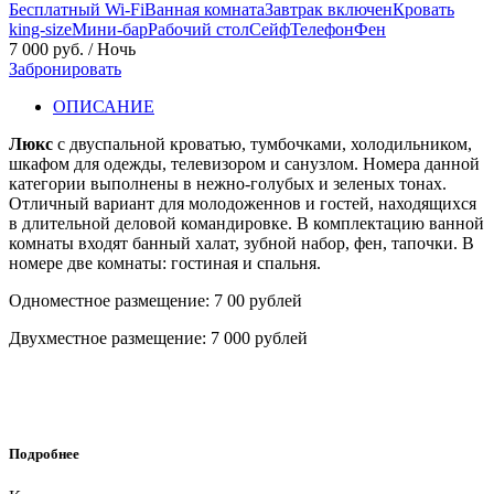
Бесплатный Wi-Fi
Ванная комната
Завтрак включен
Кровать
king-size
Мини-бар
Рабочий стол
Сейф
Телефон
Фен
7 000 руб. / Ночь
Забронировать
ОПИСАНИЕ
Люкс
с двуспальной кроватью, тумбочками, холодильником,
шкафом для одежды, телевизором и санузлом. Номера данной
категории выполнены в нежно-голубых и зеленых тонах.
Отличный вариант для молодоженнов и гостей, находящихся
в длительной деловой командировке. В комплектацию ванной
комнаты входят банный халат, зубной набор, фен, тапочки. В
номере две комнаты: гостиная и спальня.
Одноместное размещение: 7 00 рублей
Двухместное размещение: 7 000 рублей
Подробнее