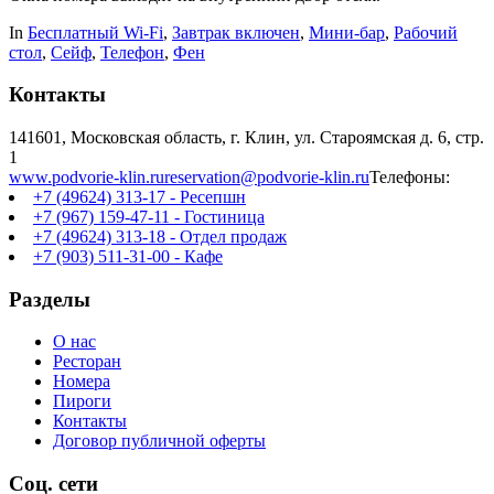
In
Бесплатный Wi-Fi
,
Завтрак включен
,
Мини-бар
,
Рабочий
стол
,
Сейф
,
Телефон
,
Фен
Контакты
141601, Московская область, г. Клин, ул. Староямская д. 6, стр.
1
www.podvorie-klin.ru
reservation@podvorie-klin.ru
Телефоны:
+7 (49624) 313-17 - Ресепшн
+7 (967) 159-47-11 - Гостиница
+7 (49624) 313-18 - Отдел продаж
+7 (903) 511-31-00 - Кафе
Разделы
О нас
Ресторан
Номера
Пироги
Контакты
Договор публичной оферты
Соц. сети