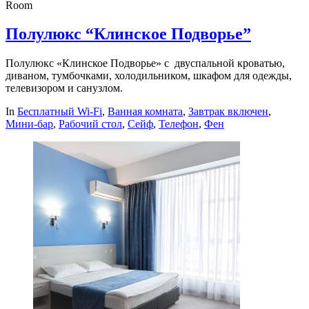
Room
Полулюкс “Клинское Подворье”
Полулюкс «Клинское Подворье» с двуспальной кроватью,
диваном, тумбочками, холодильником, шкафом для одежды,
телевизором и санузлом.
In
Бесплатный Wi-Fi
,
Ванная комната
,
Завтрак включен
,
Мини-бар
,
Рабочий стол
,
Сейф
,
Телефон
,
Фен