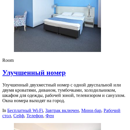
Room
Улучшенный номер
Улучшенный двухместный номер с одной двуспальной или
двумя кроватями, диваном, тумбочками, холодильником,
шкафом для одежды, рабочей зоной, телевизором и санузлом.
Окна номера выходят на город.
In
Бесплатный Wi-Fi
,
Завтрак включен
,
Мини-бар
,
Рабочий
стол
,
Сейф
,
Телефон
,
Фен